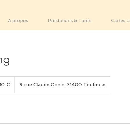
A propos
Prestations & Tarifs
Cartes c
ng
s
80 €
9 rue Claude Gonin, 31400 Toulouse