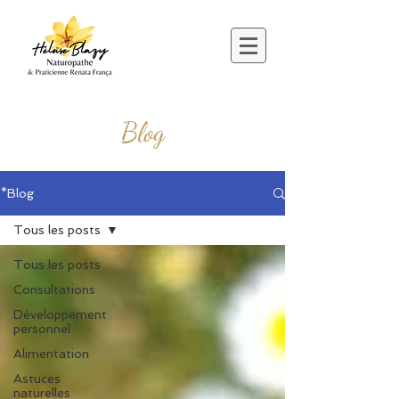
Blog
*Blog
Tous les posts
Tous les posts
Consultations
Développement
personnel
Alimentation
Astuces
naturelles