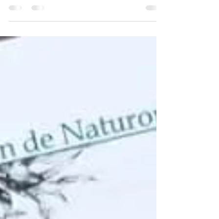
Notre corps possède 2 grands modes de
fonctionnements, qui s'alternent tout au
long de la journée. Mode 1: Système
nerveux sympathique Ce...