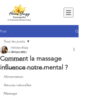
Post
Tous les posts
Héloïse Blazy
Tous les posts
20 févr. 2022
Comment la massage
Consultations
influence notre mental ?
Développement personnel
Alimentation
Astuces naturelles
Massage